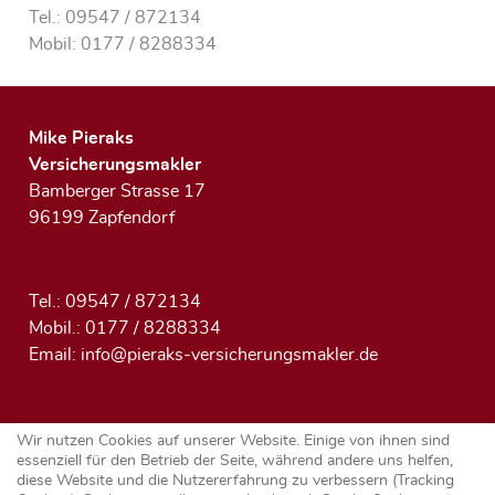
Tel.: 09547 / 872134
Mobil: 0177 / 8288334
Mike Pieraks
Versicherungsmakler
Bamberger Strasse 17
96199 Zapfendorf
Tel.: 09547 / 872134
Mobil.: 0177 / 8288334
Email:
info@pieraks-versicherungsmakler.de
Öffnungszeiten
Wir nutzen Cookies auf unserer Website. Einige von ihnen sind
essenziell für den Betrieb der Seite, während andere uns helfen,
Montag - Mittwoch - Freitag
diese Website und die Nutzererfahrung zu verbessern (Tracking
08:00 - 12:00 Uhr